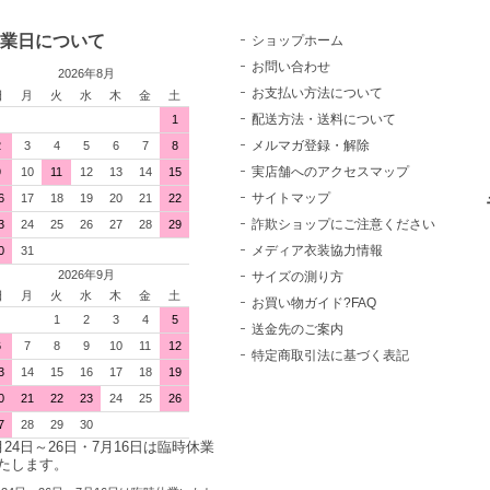
業日について
ショップホーム
お問い合わせ
2026年8月
お支払い方法について
日
月
火
水
木
金
土
配送方法・送料について
1
メルマガ登録・解除
2
3
4
5
6
7
8
実店舗へのアクセスマップ
9
10
11
12
13
14
15
サイトマップ
6
17
18
19
20
21
22
詐欺ショップにご注意ください
3
24
25
26
27
28
29
メディア衣装協力情報
0
31
2026年9月
サイズの測り方
日
月
火
水
木
金
土
お買い物ガイド?FAQ
1
2
3
4
5
送金先のご案内
6
7
8
9
10
11
12
特定商取引法に基づく表記
3
14
15
16
17
18
19
0
21
22
23
24
25
26
7
28
29
30
月24日～26日・7月16日は臨時休業
たします。