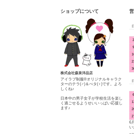
ショップについて
営
1
2
3
株式会社森泉洋品店
アイラブ制服®オリジナルキャラク
ターのテラ(♂)＆ぺタ(♀)です。よろ
しくね♪
日本中の男子女子が学校生活を楽し
1
く過ごせるようせいいっぱい応援し
ます♪
2
2
6
い