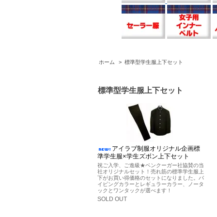
ホーム
>
標準型学生服上下セット
標準型学生服上下セット
アイラブ制服オリジナル企画標
準学生服×学生ズボン上下セット
祝ご入学、ご進級★ベンクーガー社協賛の当
社オリジナルセット！売れ筋の標準学生服上
下がお買い得価格のセットになりました。パ
イピングカラーとレギュラーカラー、ノータ
ックとワンタックが選べます！
SOLD OUT