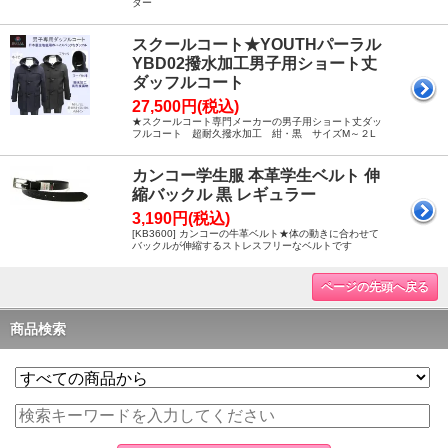
ター
スクールコート★YOUTHパーラル
YBD02撥水加工男子用ショート丈
ダッフルコート
27,500円(税込)
★スクールコート専門メーカーの男子用ショート丈ダッ
フルコート 超耐久撥水加工 紺・黒 サイズM～２L
カンコー学生服 本革学生ベルト 伸
縮バックル 黒 レギュラー
3,190円(税込)
[KB3600] カンコーの牛革ベルト★体の動きに合わせて
バックルが伸縮するストレスフリーなベルトです
ページの先頭へ戻る
商品検索