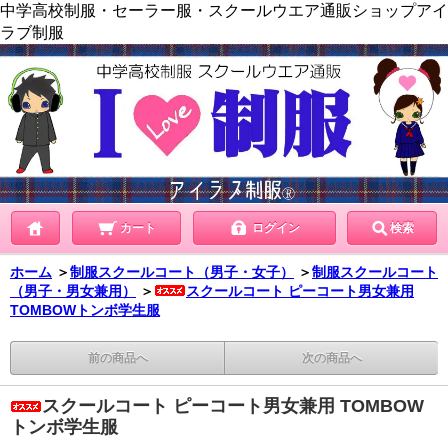
中学高校制服・セーラー服・スクールウエア通販ショップアイ
ラブ制服
カート
ログイン
検索
ホーム
＞
制服スクールコート（男子・女子）
＞
制服スクールコート
（男子・男女兼用）
＞
スクールコート ピーコート男女兼用
TOMBOWトンボ学生服
前の商品へ
次の商品へ
スクールコート ピーコート男女兼用 TOMBOW
トンボ学生服