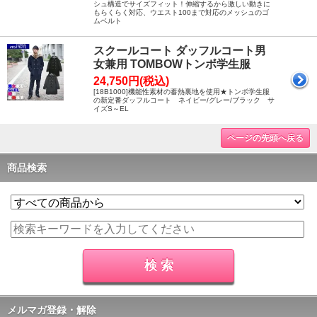
シュ構造でサイズフィット！伸縮するから激しい動きに
もらくらく対応、ウエスト100まで対応のメッシュのゴ
ムベルト
スクールコート ダッフルコート男
女兼用 TOMBOWトンボ学生服
24,750円(税込)
[18B1000]機能性素材の蓄熱裏地を使用★トンボ学生服
の新定番ダッフルコート ネイビー/グレー/ブラック サ
イズS～EL
ページの先頭へ戻る
商品検索
メルマガ登録・解除