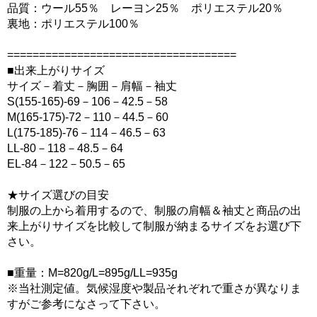
品質：ウール55％ レーヨン25％ ポリエステル20％
裏地：ポリエステル100％
====================================
■出来上がりサイズ
サイズ－着丈－胸囲－肩幅－袖丈
S(155-165)-69－106－42.5－58
M(165-175)-72－110－44.5－60
L(175-185)-76－114－46.5－63
LL-80－118－48.5－64
EL-84－122－50.5－65
★サイズ選びの目安
制服の上から着用するので、制服の肩幅＆袖丈と商品の出
来上がりサイズを比較して制服が納まるサイズをお選び下
さい。
■重量：M=820g/L=895g/LL=935g
※当社測定値。気候湿度や製品それぞれで重さが異なりま
すがご参考になさって下さい。