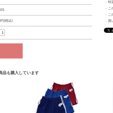
特
こ
01
こ
20円(税込)
買
商品も購入しています