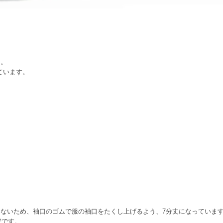
た。
ています。
ないため、袖口のゴムで服の袖口をたくし上げるよう、7分丈になっていま
目安です。