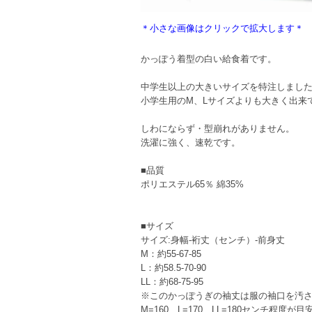
＊小さな画像はクリックで拡大します＊
かっぽう着型の白い給食着です。
中学生以上の大きいサイズを特注しまし
小学生用のM、Lサイズよりも大きく出来
しわにならず・型崩れがありません。
洗濯に強く、速乾です。
■品質
ポリエステル65％ 綿35%
■サイズ
サイズ:身幅-裄丈（センチ）-前身丈
M：約55-67-85
L：約58.5-70-90
LL：約68-75-95
※このかっぽうぎの袖丈は服の袖口を汚さ
M=160、L=170、LL=180センチ程度が