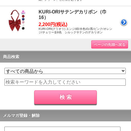
KURI-ORIサテンデカリボン（巾
16）
2,200円(税込)
KURI-ORI(クリオリ) エンジ/紺/水色/白/黒/ピンク/オレン
ジ/チェリー全8色 シルックサテンのデカリボン
ページの先頭へ戻る
商品検索
メルマガ登録・解除