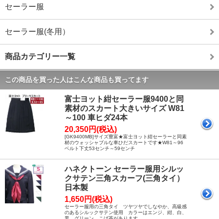
セーラー服
セーラー服(冬用）
商品カテゴリー一覧
この商品を買った人はこんな商品も買ってます
富士ヨット紺セーラー服9400と同
素材のスカート大きいサイズ W81
～100 車ヒダ24本
20,350円(税込)
[GK9400MB]サイズ豊富★富士ヨット紺セーラーと同素
材のウォッシャブルな車ひだスカートです★W81～96
ベルト下丈53センチ～59センチ
ハネクトーン セーラー服用シルッ
クサテン三角スカーフ(三角タイ）
日本製
1,650円(税込)
セーラー服用の三角タイ ツヤツヤでしなやか、高級感
のあるシルックサテン使用 カラーはエンジ、紺、白、
黒、グリーン、こげ茶があります