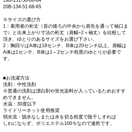
19B-131-50-66-64
20B-134-51-68-65
※サイズの選び方
1：着用者の裄丈（首の後ろの中央から肩先を通って袖口ま
で）と出来上がり寸法の裄丈（肩幅÷2＋袖丈）を比較して
頂き、ゆとりのあるサイズをお選び下さい。
2：胸回りはA体は18センチ、B体は20センチ以上、肩幅は
A体は1センチ、B体は1～2センチ程度のゆとりが必要で
す。
■お洗濯方法
洗剤：中性洗剤
※普通の洗剤は漂白剤や蛍光染料が入っているためおすす
めできません。
水温：30度以下
ライドリーネット使用推奨
弱水流・脱水なしまたは水を切る程度で陰干しすれば
しわにならず、ポリエステル100％なので速乾です。