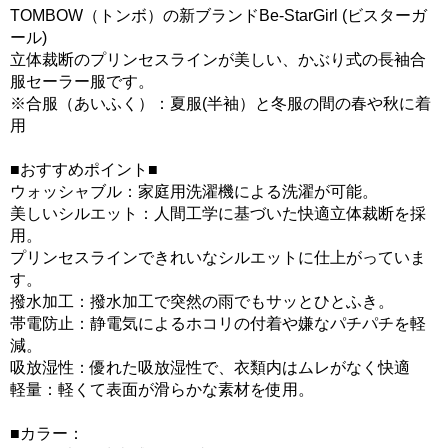
TOMBOW（トンボ）の新ブランドBe-StarGirl (ビスターガ
ール)
立体裁断のプリンセスラインが美しい、かぶり式の長袖合
服セーラー服です。
※合服（あいふく）：夏服(半袖）と冬服の間の春や秋に着
用
■おすすめポイント■
ウォッシャブル：家庭用洗濯機による洗濯が可能。
美しいシルエット：人間工学に基づいた快適立体裁断を採
用。
プリンセスラインできれいなシルエットに仕上がっていま
す。
撥水加工：撥水加工で突然の雨でもサッとひとふき。
帯電防止：静電気によるホコリの付着や嫌なパチパチを軽
減。
吸放湿性：優れた吸放湿性で、衣類内はムレがなく快適
軽量：軽くて表面が滑らかな素材を使用。
■カラー：