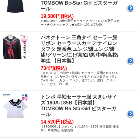
TOMBOW Be-Star Girl ビスターガ
ール
19,580円(税込)
TOMBOWトンボの夏用セーラーとセットになる夏用スカ
ート★ウォッシャブル★W63～100 丈57/60
ハネクトーン 三角タイ セーラー服
リボン セーラースカーフ ナイロン
タフタ 定番色 エンジ/濃エンジ/濃
紺/グリーン/こげ茶/白/黒 中学/高校/
学生 【日本製】
704円(税込)
[HT1011]多くの学校で制服のセーラーに採用されている
三角タイ（スカーフ）張りのあるナイロンタフタ（東レ
のパレル） カラー:エンジ、濃エンジ、濃紺、グリー
ン、こげ茶、白、黒
トンボ 半袖セーラー服 大きいサイ
ズ 180A-185B【日本製】
TOMBOW Be-StarGirl ビスターガ
ール
14,520円(税込)
【1366001L】大きいサイズ180A～185B 立体裁断 撥水
加工 帯電防止 吸放湿性