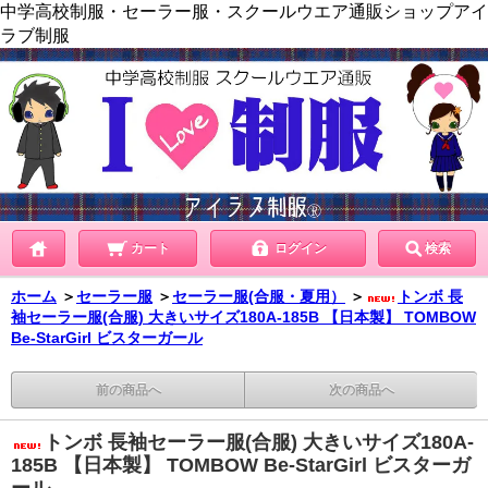
中学高校制服・セーラー服・スクールウエア通販ショップアイ
ラブ制服
カート
ログイン
検索
ホーム
＞
セーラー服
＞
セーラー服(合服・夏用）
＞
トンボ 長
袖セーラー服(合服) 大きいサイズ180A-185B 【日本製】 TOMBOW
Be-StarGirl ビスターガール
前の商品へ
次の商品へ
トンボ 長袖セーラー服(合服) 大きいサイズ180A-
185B 【日本製】 TOMBOW Be-StarGirl ビスターガ
ール