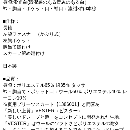
身頃:蛍光白(清潔感のある青みのある白）
衿・胸当・ポケット口・袖口：濃紺×白3本線
■仕様：
長袖
左脇ファスナー（かぶり式）
左胸ポケット
胸当て縫付け
スカーフ留め縫付け
日本製
■品質：
身頃：ポリエステル65％ 綿35％ タッサー
衿・胸当て・ポケット口：ウール50％ ポリエステル40％ レ
ーヨン10％
※夏用プリーツスカート【1386001】と同素材
「新しい上質」VESTER（ビスター）
「美しいドレープと艶」をコンセプトに開発された生地、
『VESTER』はウールのソフトさとポリエステルの耐久
性、さらにレーヨンを加えることで今までにないドレープ