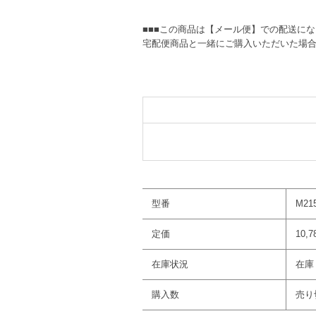
■■■この商品は【メール便】での配送に
宅配便商品と一緒にご購入いただいた場
型番
M21
定価
10,
在庫状況
在庫 
購入数
売り