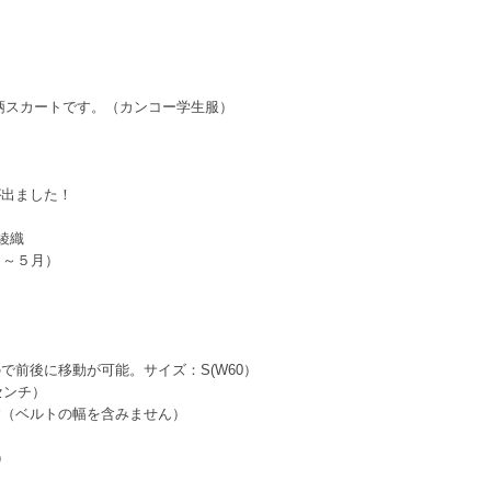
柄スカートです。（カンコー学生服）
。
が出ました！
綾織
月～５月）
で前後に移動が可能。サイズ：S(W60）
センチ）
す（ベルトの幅を含みません）
）