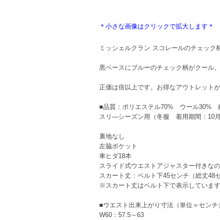
＊小さな画像はクリックで拡大します＊
ミッシェルクラン スコレールのチェック
黒ベースにブルーのチェック柄がクール
正価は倍以上です。お得なアウトレット
■品質：ポリエステル70% ウール30% 
スリ—シーズン用（冬服 着用期間：10
裏地なし
左脇ポケット
車ヒダ18本
スライド式ウエストアジャスター付きなの
スカート丈：ベルト下45センチ（総丈48
※スカート丈はベルト下で表示していま
■ウエスト出来上がり寸法（単位＝センチ
W60：57.5～63