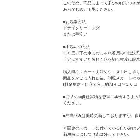
このため、商品によって多少のばらつき
あらかじめご了承ください。
■お洗濯方法
ドライクリーニング
または手洗い
■手洗いの方法
３０度以下の水におしゃれ着用の中性洗
十分にすすいだ後軽く水を切る程度に脱
購入時のスカート丈詰めウエスト出し承
商品をかごに入れた後、制服スカートの
(料金別途・仕立て直し納期４日〜１０日
■商品の画像は実物を忠実に再現するよう
ください。
■在庫状況は随時更新しておりますが、多
※画像のスカートに付いている白い糸は
着用時にはしつけ糸は外して下さい。