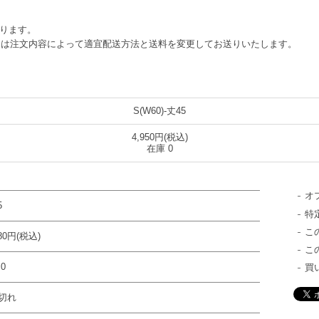
なります。
合は注文内容によって適宜配送方法と送料を変更してお送りいたします。
S(W60)-丈45
4,950円(税込)
在庫 0
オ
5
特
こ
780円(税込)
こ
0
買
切れ