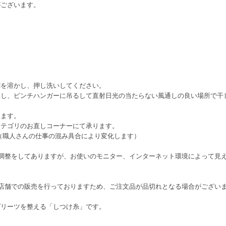
がございます。
剤を溶かし、押し洗いしてください。
水し、ピンチハンガーに吊るして直射日光の当たらない風通しの良い場所で干
ります。
カテゴリのお直しコーナーにて承ります。
（職人さんの仕事の混み具合により変化します）
調整をしてありますが、お使いのモニター、インターネット環境によって見
店舗での販売を行っておりますため、ご注文品が品切れとなる場合がござい
プリーツを整える「しつけ糸」です。