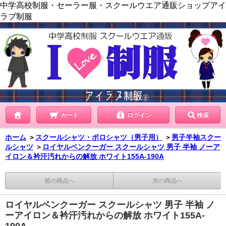
中学高校制服・セーラー服・スクールウエア通販ショップアイ
ラブ制服
カート
ログイン
検索
ホーム
＞
スクールシャツ・ポロシャツ（男子用）
＞
男子半袖スクー
ルシャツ
＞
ロイヤルベンクーガー スクールシャツ 男子 半袖 ノーア
イロン＆衿汗汚れからの解放 ホワイト155A-190A
前の商品へ
次の商品へ
ロイヤルベンクーガー スクールシャツ 男子 半袖 ノ
ーアイロン＆衿汗汚れからの解放 ホワイト155A-
190A