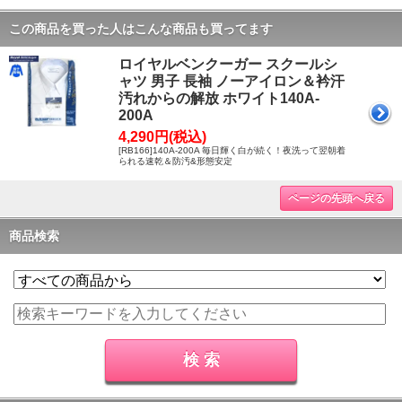
この商品を買った人はこんな商品も買ってます
ロイヤルベンクーガー スクールシ
ャツ 男子 長袖 ノーアイロン＆衿汗
汚れからの解放 ホワイト140A-
200A
4,290円(税込)
[RB166]140A-200A 毎日輝く白が続く！夜洗って翌朝着
られる速乾＆防汚&形態安定
ページの先頭へ戻る
商品検索