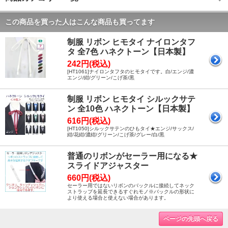
この商品を買った人はこんな商品も買ってます
制服 リボン ヒモタイ ナイロンタフ
タ 全7色 ハネクトーン【日本製】
242円(税込)
[HT1061]ナイロンタフタのヒモタイです。白/エンジ/濃
エンジ/紺/グリーン/こげ茶/黒
制服 リボン ヒモタイ シルックサテ
ン 全10色 ハネクトーン【日本製】
616円(税込)
[HT1050]シルックサテンのひもタイ★エンジ/サックス/
紺/花紺/濃紺/グリーン/こげ茶/グレー/白/黒
普通のリボンがセーラー用になる★
スライドアジャスター
660円(税込)
セーラー用ではないリボンのバックルに接続してネック
ストラップを延長できるすぐれモノ※バックルの形状に
より使える場合と使えない場合があります。
ページの先頭へ戻る