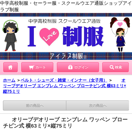
中学高校制服・セーラー服・スクールウエア通販ショップアイ
ラブ制服
カート
ログイン
検索
ホーム
＞
ベルト・シューズ・雑貨・インナー（女子用）
＞
オ
リーブデオリーブ エンブレム ワッペン ブローチピン式 横63ミリ×
縦75ミリ
前の商品へ
次の商品へ
オリーブデオリーブ エンブレム ワッペン ブロー
チピン式 横63ミリ×縦75ミリ