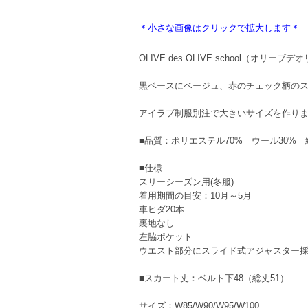
＊小さな画像はクリックで拡大します＊
OLIVE des OLIVE school（オリー
黒ベースにベージュ、赤のチェック柄の
アイラブ制服別注で大きいサイズを作り
■品質：ポリエステル70% ウール30% 
■仕様
スリーシーズン用(冬服)
着用期間の目安：10月～5月
車ヒダ20本
裏地なし
左脇ポケット
ウエスト部分にスライド式アジャスター
■スカート丈：ベルト下48（総丈51）
サイズ：W85/W90/W95/W100