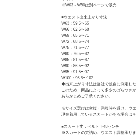
※W63～W80は別ページで販売
■ウエスト出来上がり寸法
W63：59.5〜65
W66：62.5〜68
W69：65.5〜71
W72：68.5〜74
W75：71.5〜77
W80：76.5〜82
W85：81.5〜87
W90：86.5〜92
W95：91.5〜97
W100：96.5〜102
◆出来上がり寸法は当社で独自に測定し
このため、商品によって多少のばらつき
あらかじめご了承ください。
※サイズ選びは空腹・満腹時を避け、ウエ
現在着用しているスカートがある場合は
■スカート丈：ベルト下48センチ
※スカートの丈詰め、ウエスト調整承り