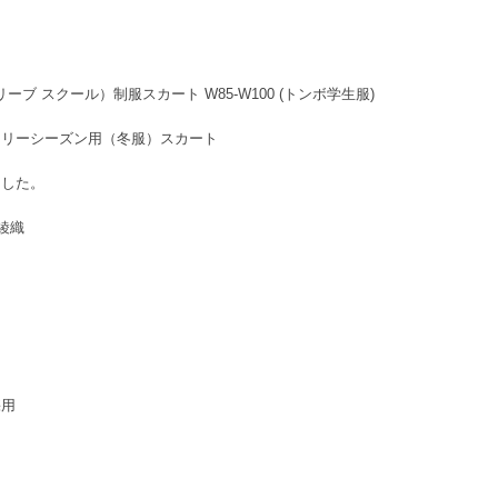
ブデオリーブ スクール）制服スカート W85-W100 (トンボ学生服)
スリーシーズン用（冬服）スカート
ました。
綾織
採用