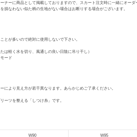
コーナーに商品として掲載しておりますので、スカート注文時に一緒にオーダ
きを損なわない似た柄の生地がない場合はお断りする場合がございます。
ることが多いので絶対に使用しないで下さい。
または軽く水を切り、風通しの良い日陰に吊り干し）
イモード
ターにより見え方が若干異なります。あらかじめご了承ください。
プリーツを整える「しつけ糸」です。
W90
W95