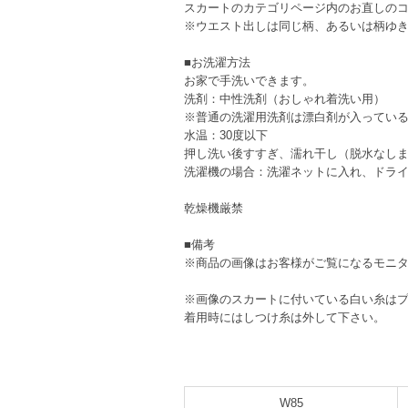
スカートのカテゴリページ内のお直しの
※ウエスト出しは同じ柄、あるいは柄ゆ
■お洗濯方法
お家で手洗いできます。
洗剤：中性洗剤（おしゃれ着洗い用）
※普通の洗濯用洗剤は漂白剤が入ってい
水温：30度以下
押し洗い後すすぎ、濡れ干し（脱水なし
洗濯機の場合：洗濯ネットに入れ、ドラ
乾燥機厳禁
■備考
※商品の画像はお客様がご覧になるモニ
※画像のスカートに付いている白い糸は
着用時にはしつけ糸は外して下さい。
W85