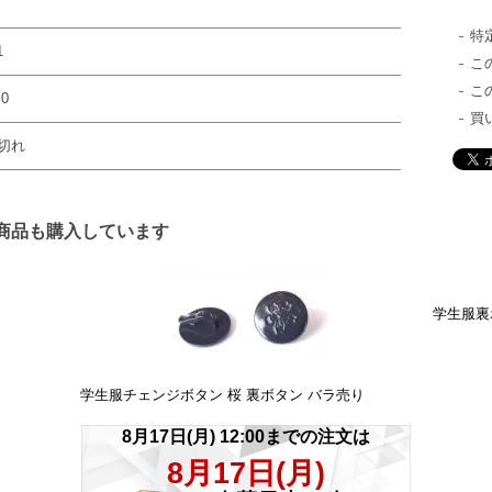
特
1
こ
こ
0
買
切れ
商品も購入しています
学生服裏
学生服チェンジボタン 桜 裏ボタン バラ売り