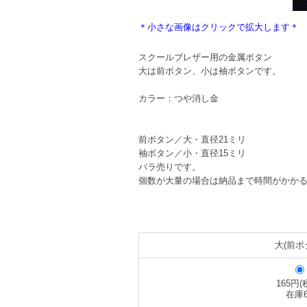
＊小さな画像はクリックで拡大します＊
スクールブレザー用の金属ボタン
大は前ボタン、小は袖ボタンです。
カラー：つや消し金
前ボタン／大・直径21ミリ
袖ボタン／小・直径15ミリ
バラ売りです。
個数が大量の場合は納品まで時間がかか
大(前ボ
165円(
在庫6