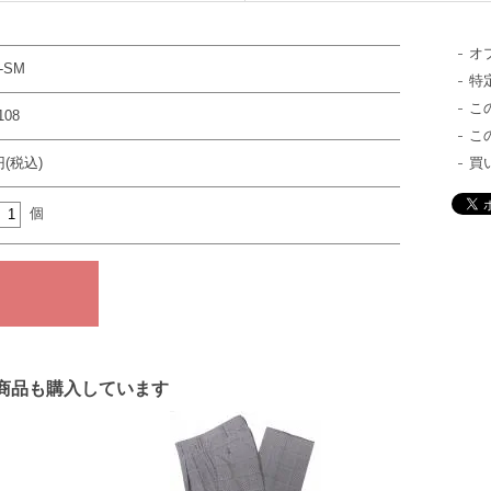
オ
G-SM
特
こ
08
こ
円(税込)
買
個
商品も購入しています