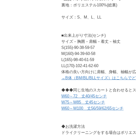
裏地：ポリエステル100%(総裏)
サイズ：S、M、L、LL
■出来上がり寸法(センチ)
サイズ－胸囲－肩幅－着丈－袖丈
S(155)-90-38-59-57
M(160)-94-39-60-58
L(165)-98-40-61-59
LL(170)-102-41-62-60
体格の良い方向けに肩幅、身幅、袖幅が広
→B体（BM/BL/BLLサイズ）はこちらで
◆◆◆同じ生地のスカートと合わせると
W60～72 丈40/45センチ
W75～W85 丈45センチ
W60～W100 丈56/59/62/65センチ
◆お洗濯方法
ドライクリーニングをする場合はポリエス