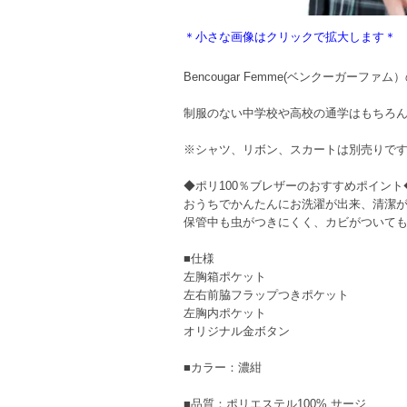
＊小さな画像はクリックで拡大します＊
Bencougar Femme(ベンクーガー
制服のない中学校や高校の通学はもちろ
※シャツ、リボン、スカートは別売りで
◆ポリ100％ブレザーのおすすめポイント
おうちでかんたんにお洗濯が出来、清潔
保管中も虫がつきにくく、カビがついて
■仕様
左胸箱ポケット
左右前脇フラップつきポケット
左胸内ポケット
オリジナル金ボタン
■カラー：濃紺
■品質：ポリエステル100% サージ