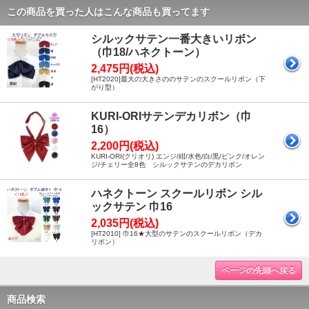
この商品を買った人はこんな商品も買ってます
シルックサテン一番大きいリボン
（巾18/ハネクトーン）
2,475円(税込)
[HT2020]最大の大きさののサテンのスクールリボン（下
がり型）
KURI-ORIサテンデカリボン（巾
16）
2,200円(税込)
KURI-ORI(クリオリ) エンジ/紺/水色/白/黒/ピンク/オレン
ジ/チェリー全8色 シルックサテンのデカリボン
ハネクトーン スクールリボン シル
ックサテン 巾16
2,035円(税込)
[HT2010] 巾16★大型のサテンのスクールリボン（デカ
リボン）
ページの先頭へ戻る
商品検索