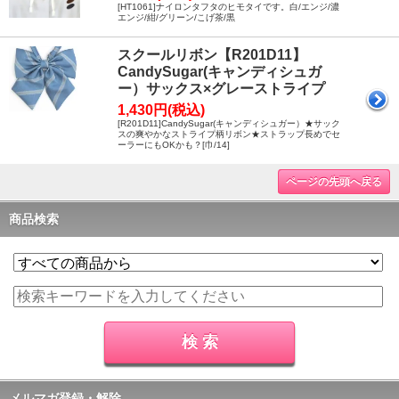
[HT1061]ナイロンタフタのヒモタイです。白/エンジ/濃
エンジ/紺/グリーン/こげ茶/黒
スクールリボン【R201D11】
CandySugar(キャンディシュガ
ー）サックス×グレーストライプ
1,430円(税込)
[R201D11]CandySugar(キャンディシュガー）★サック
スの爽やかなストライプ柄リボン★ストラップ長めでセ
ーラーにもOKかも？[巾/14]
ページの先頭へ戻る
商品検索
メルマガ登録・解除