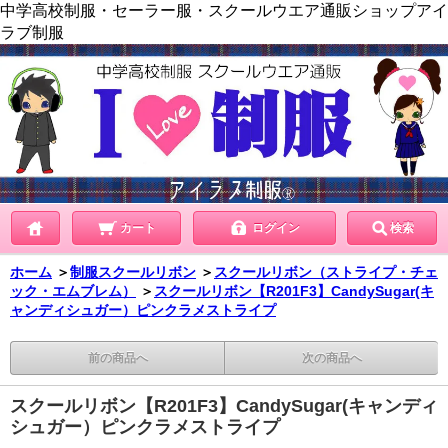
中学高校制服・セーラー服・スクールウエア通販ショップアイ
ラブ制服
カート
ログイン
検索
ホーム
＞
制服スクールリボン
＞
スクールリボン（ストライプ・チェ
ック・エムブレム）
＞
スクールリボン【R201F3】CandySugar(キ
ャンディシュガー）ピンクラメストライプ
前の商品へ
次の商品へ
スクールリボン【R201F3】CandySugar(キャンディ
シュガー）ピンクラメストライプ