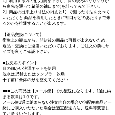
1】着用する方の裄丈(腕を下ろし、首の後ろのぐりぐりか
ら肩先を通って希望の袖口まで)を計ってみて下さい。
2】商品の出来上り寸法の裄丈と1】で測った寸法を比べて
いただくと 商品を着用したときに袖口がどのあたりまで来
るのかを推測することが出来ます。
【返品交換について】
衛生上の観点から、開封後の商品は再販が出来ないため、
返品・交換はご遠慮いただいております。ご注文の前にサ
イズを良くご確認下さい。
■お洗濯のポイント
目の細かい洗濯ネットを使用
脱水は15秒またはタンブラー乾燥
干す前に全体の形を整えてください
■■■この商品は【メール便】での配送になります。1通に納
まる数量は1点です。
メール便1通に納まらない注文内容の場合や宅配便商品と一
緒にご購入いただいた場合は適宜配送方法、送料等変更し
てお送りいたします。