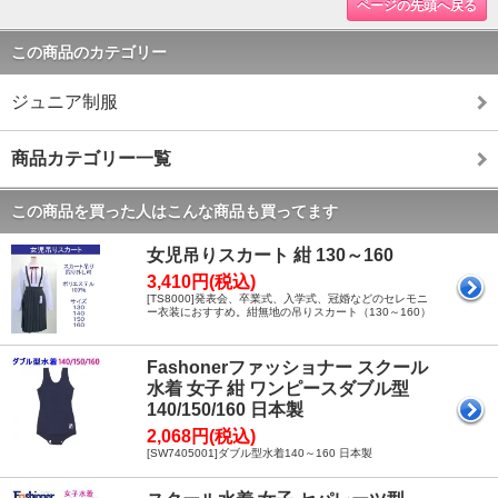
ページの先頭へ戻る
この商品のカテゴリー
ジュニア制服
商品カテゴリー一覧
この商品を買った人はこんな商品も買ってます
女児吊りスカート 紺 130～160
3,410円(税込)
[TS8000]発表会、卒業式、入学式、冠婚などのセレモニ
ー衣装におすすめ。紺無地の吊りスカート（130～160）
Fashonerファッショナー スクール
水着 女子 紺 ワンピースダブル型
140/150/160 日本製
2,068円(税込)
[SW7405001]ダブル型水着140～160 日本製