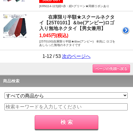
[KRN114-115]紺×赤・紺×グリーン★同柄リボンあり
在庫限り半額★スクールネクタ
イ【25T0101】＆be(アンビー)ロゴ
入り無地ネクタイ【男女兼用】
1,045円(税込)
[25T0100]在庫限り半額★&be(アンビー) 剣先に ロゴを
あしらった無地のネクタイです
1-12 / 53
次のページへ
ページの先頭へ戻る
商品検索