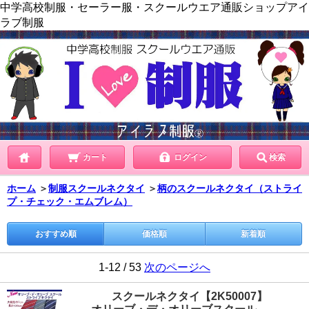
中学高校制服・セーラー服・スクールウエア通販ショップアイ
ラブ制服
カート
ログイン
検索
ホーム
＞
制服スクールネクタイ
＞
柄のスクールネクタイ（ストライ
プ・チェック・エムブレム）
おすすめ順
価格順
新着順
1-12 / 53
次のページへ
スクールネクタイ【2K50007】