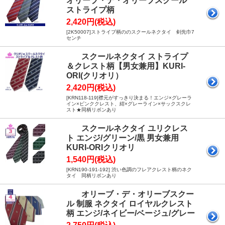
オリーブ・デ・オリーブスクール
ストライプ柄
2,420円(税込)
[2K50007]ストライプ柄ののスクールネクタイ 剣先巾7
センチ
スクールネクタイ ストライプ
＆クレスト柄【男女兼用】KURI‐
ORI(クリオリ）
2,420円(税込)
[KRN118-119]襟元がすっきり決まる！エンジ×グレーラ
イン×ピンククレスト、紺×グレーライン×サックスクレ
スト★同柄リボンあり
スクールネクタイ ユリクレス
ト エンジ/グリーン/黒 男女兼用
KURI‐ORIクリオリ
1,540円(税込)
[KRN190-191-192] 渋い色調のフレアクレスト柄のネク
タイ 同柄リボンあり
オリーブ・デ・オリーブスクー
ル 制服 ネクタイ ロイヤルクレスト
柄 エンジ/ネイビー/ベージュ/グレー