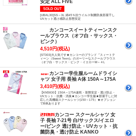
安定 ALL FIVE
SOLD OUT
[UBAL30]SS～3L 綿45％抗ウイルス制菌防臭部屋干し
UVカット透け感防止形態安定
カンコースイートティーンスク
ールブラウス（オフ白・サックス・
ピンク）
4,510円(税込)
[ST303]大人気です★カンコーのブランド『スィートテ
ィーン（Sweet Teen)』のガーリーなスクールブラウス
（オフ白・サックス・ピンク・イエローM～４L
カンコー学生服ルームドライシ
ャツ 女子用 長袖 A体 150A～175A
3,410円(税込)
【KN5830】150A～175A速乾・形態安定・透け防止・
UVカット・抗菌・消臭★カンコー学生服★部屋干しに対
応した高機能スクールシャツ(150～175）★オプション
でB体あります
カンコー スクールシャツ 女
子 長袖 7-21号 白/サックス/イエロ
ー/ピンク 透け防止・UVカット・抗
菌防臭・透け防止 KANKO