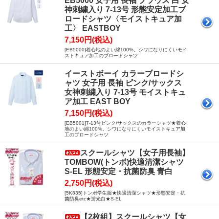
EB5000 女子用 長袖 ブラウス 白 女
神刺繍入り 7-13号 形態安定加工ブ
ロードシャツ〈モイストキュア加
工〉 EASTBOY
7,150円(税込)
[EB5000]着心地のよい綿100%。シワになりにくいモイ
ストキュア加工のブロードシャツ
イーストボーイ カラーブロードシ
ャツ 女子用 長袖 ピンク/サックス
女神刺繍入り 7-13号 モイストキュ
ア加工 EAST BOY
7,150円(税込)
[EB5001]7-13号ピンク/サックスのカラーシャツ★着心
地のよい綿100%。シワになりにくいモイストキュア加
工のブロードシャツ
スクールシャツ【女子用長袖】
TOMBOW(トンボ)快適清潔シャツ
S-EL 形態安定・抗菌防臭 青白
2,750円(税込)
[5K835]トンボ学生服★快適清潔シャツ★形態安定・抗
菌防臭etc★蛍光白★S-EL
【2枚組】スクールシャツ【女