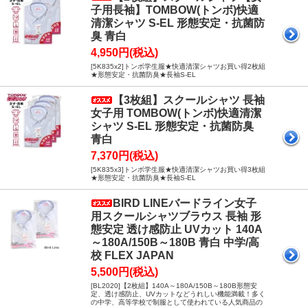
子用長袖】TOMBOW(トンボ)快適
清潔シャツ S-EL 形態安定・抗菌防
臭 青白
4,950円(税込)
[5K835x2]トンボ学生服★快適清潔シャツお買い得2枚組
★形態安定・抗菌防臭★長袖S-EL
【3枚組】スクールシャツ 長袖
女子用 TOMBOW(トンボ)快適清潔
シャツ S-EL 形態安定・抗菌防臭
青白
7,370円(税込)
[5K835x3]トンボ学生服★快適清潔シャツお買い得3枚組
★形態安定・抗菌防臭★長袖S-EL
BIRD LINEバードライン女子
用スクールシャツブラウス 長袖 形
態安定 透け感防止 UVカット 140A
～180A/150B～180B 青白 中学/高
校 FLEX JAPAN
5,500円(税込)
[BL2020]【2枚組】140A～180A/150B～180B形態安
定、透け感防止、UVカットなどうれしい機能満載！多く
の中学、高等学校で制服として使われている人気商品の