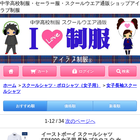
中学高校制服・セーラー服・スクールウエア通販ショップアイ
ラブ制服
カート
ログイン
検索
ホーム
＞
スクールシャツ・ポロシャツ（女子用）
＞
女子長袖スクー
ルシャツ
おすすめ順
価格順
新着順
1-12 / 34
次のページへ
イーストボーイ スクールシャツ