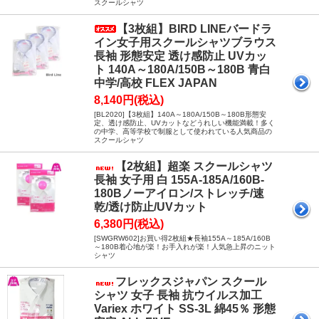
スクールシャツ
【3枚組】BIRD LINEバードラ
イン女子用スクールシャツブラウス
長袖 形態安定 透け感防止 UVカッ
ト 140A～180A/150B～180B 青白
中学/高校 FLEX JAPAN
8,140円(税込)
[BL2020]【3枚組】140A～180A/150B～180B形態安
定、透け感防止、UVカットなどうれしい機能満載！多く
の中学、高等学校で制服として使われている人気商品の
スクールシャツ
【2枚組】超楽 スクールシャツ
長袖 女子用 白 155A-185A/160B-
180Bノーアイロン/ストレッチ/速
乾/透け防止/UVカット
6,380円(税込)
[SWGRW602]お買い得2枚組★長袖155A～185A/160B
～180B着心地が楽！お手入れが楽！人気急上昇のニット
シャツ
フレックスジャパン スクール
シャツ 女子 長袖 抗ウイルス加工
Variex ホワイト SS-3L 綿45％ 形態