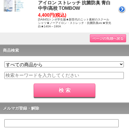
アイロン ストレッチ 抗菌防臭 青白
中学/高校 TOMBOW
4,400円(税込)
[5A845]トンボ学生服★新世代のニット素材のスクール
シャツ★ノーアイロン・ストレッチ・抗菌防臭etc★蛍光
白★140A～190A
ページの先頭へ戻る
商品検索
メルマガ登録・解除