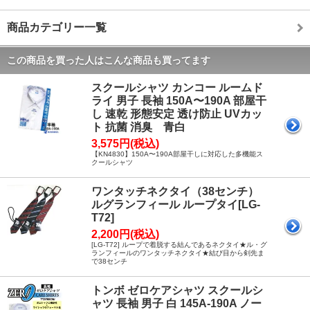
商品カテゴリー一覧
この商品を買った人はこんな商品も買ってます
スクールシャツ カンコー ルームド
ライ 男子 長袖 150A〜190A 部屋干
し 速乾 形態安定 透け防止 UVカッ
ト 抗菌 消臭 青白
3,575円(税込)
【KN4830】150A〜190A部屋干しに対応した多機能ス
クールシャツ
ワンタッチネクタイ（38センチ）
ルグランフィール ループタイ[LG-
T72]
2,200円(税込)
[LG-T72] ループで着脱する結んであるネクタイ★ル・グ
ランフィールのワンタッチネクタイ★結び目から剣先ま
で38センチ
トンボ ゼロケアシャツ スクールシ
ャツ 長袖 男子 白 145A-190A ノー