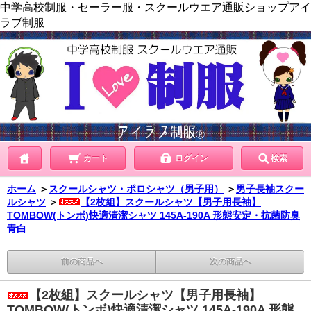
中学高校制服・セーラー服・スクールウエア通販ショップアイ
ラブ制服
カート
ログイン
検索
ホーム
＞
スクールシャツ・ポロシャツ（男子用）
＞
男子長袖スクー
ルシャツ
＞
【2枚組】スクールシャツ【男子用長袖】
TOMBOW(トンボ)快適清潔シャツ 145A-190A 形態安定・抗菌防臭
青白
前の商品へ
次の商品へ
【2枚組】スクールシャツ【男子用長袖】
TOMBOW(トンボ)快適清潔シャツ 145A-190A 形態