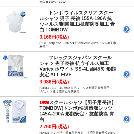
光白★140A～190A
トンボ ウィルスクリア スクー
ルシャツ 男子 長袖 155A-190A 抗
ウィルス/制菌加工/抗菌防臭加工 青
白 TOMBOW
3,168円(税込)
[2100009]155A～190A★日清紡Variex抗ウィルス加工素
材使用
フレックスジャパン スクール
シャツ 男子長袖 抗ウイルス加工
Variex ホワイト SS-4L 綿45％ 形態
安定 ALL FIVE
3,086円(税込)
[UJAL10]SS～4L 綿45％抗ウイルス制菌防臭部屋干し
UVカット透け感防止形態安定
スクールシャツ【男子用長袖】
TOMBOW(トンボ)快適清潔シャツ
145A-190A 形態安定・抗菌防臭 青
白
2,750円(税込)
[5A835]トンボ学生服★形態安定・抗菌防臭★長袖145A