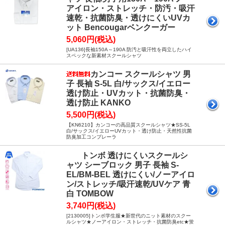
アイロン・ストレッチ・防汚・吸汗
速乾・抗菌防臭・透けにくいUVカ
ット Bencougarベンクーガー
5,060円(税込)
[UA136]長袖150A～190A 防汚と吸汗性を両立したハイ
スペックな新素材スクールシャツ
カンコー スクールシャツ 男
子 長袖 S-5L 白/サックス/イエロー
透け防止・UVカット・抗菌防臭・
透け防止 KANKO
5,500円(税込)
【KN6210】カンコーの高品質スクールシャツ★SS-5L
白/サックス/イエローUVカット・透け防止・天然性抗菌
防臭加工コンプレーラ
トンボ 透けにくいスクールシ
ャツ シーブロック 男子 長袖 S-
EL/BM-BEL 透けにくい/ノーアイロ
ン/ストレッチ/吸汗速乾/UVケア 青
白 TOMBOW
3,740円(税込)
[2130005]トンボ学生服★新世代のニット素材のスクー
ルシャツ★ノーアイロン・ストレッチ・抗菌防臭etc★蛍