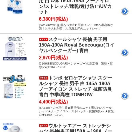
用 白 A体 160A-195A ノーアイロ
ン/ストレッチ/速乾/透け防止/UVカ
ット
6,380円(税込)
[SWGRW601]お得な2枚組★長袖160A～195A 着心地が
楽！お手入れが楽！人気急上昇のニットシャツ
スクールシャツ 長袖 男子用
150A-190A Royal Bencougar(ロイ
ヤルベンクーガー) 青白
2,970円(税込)
[6106]BENCOUGAR(ベンクーガー)の新定番 速乾・形
態安定150A～190A
トンボ ゼロケアシャツ スクー
ルシャツ 長袖 男子 白 145A-190A
ノーアイロン ストレッチ 抗菌防臭
青白 中学/高校 TOMBOW
4,400円(税込)
[5A845]トンボ学生服★新世代のニット素材のスクール
シャツ★ノーアイロン・ストレッチ・抗菌防臭etc★蛍光
白★140A～190A
ウルトラエアー ストレッチシ
ャツ 長袖/男子用150A～190A ノー