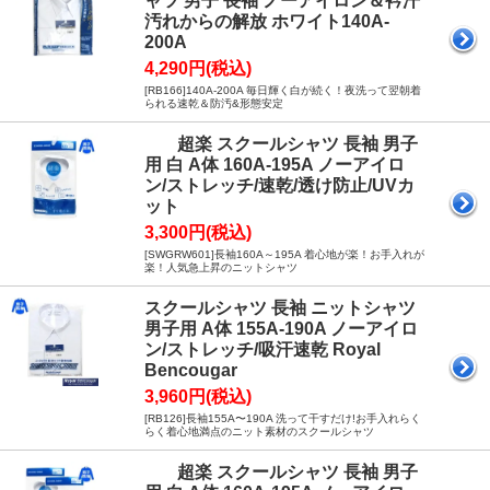
ャツ 男子 長袖 ノーアイロン＆衿汗
汚れからの解放 ホワイト140A-
200A
4,290円(税込)
[RB166]140A-200A 毎日輝く白が続く！夜洗って翌朝着
られる速乾＆防汚&形態安定
超楽 スクールシャツ 長袖 男子
用 白 A体 160A-195A ノーアイロ
ン/ストレッチ/速乾/透け防止/UVカ
ット
3,300円(税込)
[SWGRW601]長袖160A～195A 着心地が楽！お手入れが
楽！人気急上昇のニットシャツ
スクールシャツ 長袖 ニットシャツ
男子用 A体 155A-190A ノーアイロ
ン/ストレッチ/吸汗速乾 Royal
Bencougar
3,960円(税込)
[RB126]長袖155A〜190A 洗って干すだけ!お手入れらく
らく着心地満点のニット素材のスクールシャツ
超楽 スクールシャツ 長袖 男子