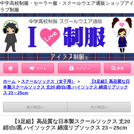
中学高校制服・セーラー服・スクールウエア通販ショップアイ
ラブ制服
カート
ログイン
検索
ホーム
＞
スクールソックス（女子用）
＞
【3足組】高品質な日
本製スクールソックス 丈20 紺/白/黒 ハイソックス 綿混リブソック
ス 23～25cm
前の商品へ
次の商品へ
【3足組】高品質な日本製スクールソックス 丈20
紺/白/黒 ハイソックス 綿混リブソックス 23～25cm