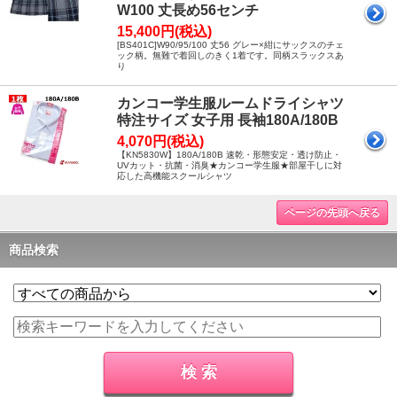
W100 丈長め56センチ
15,400円(税込)
[BS401C]W90/95/100 丈56 グレー×紺にサックスのチェ
ック柄。無難で着回しのきく1着です。同柄スラックスあ
り
カンコー学生服ルームドライシャツ
特注サイズ 女子用 長袖180A/180B
4,070円(税込)
【KN5830W】180A/180B 速乾・形態安定・透け防止・
UVカット・抗菌・消臭★カンコー学生服★部屋干しに対
応した高機能スクールシャツ
ページの先頭へ戻る
商品検索